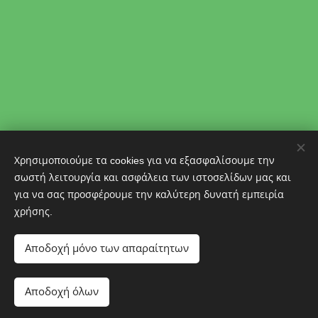
Χρησιμοποιούμε τα cookies για να εξασφαλίσουμε την
σωστή λειτουργία και ασφάλεια των ιστοσελίδων μας και
Δημήτρης Πελέκης
για να σας προσφέρουμε την καλύτερη δυνατή εμπειρία
dpelekisphoto@gmail.com
+30 6977651601
χρήσης.
Portfolio:
https://photo-gallery-pelekis.webnode.gr/
Αποδοχή μόνο των απαραίτητων
Cookies
Γλώσσες
Αποδοχή όλων
Ελληνικά
English