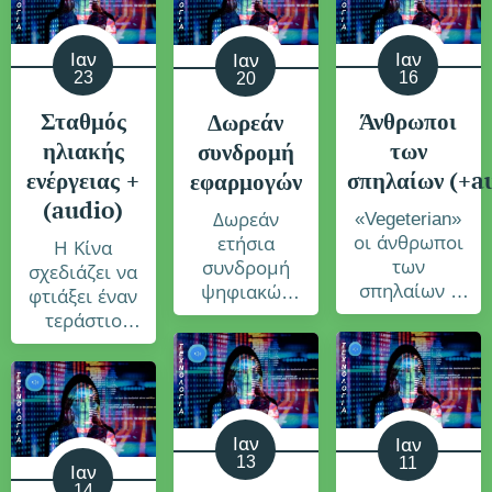
Ιαν
Ιαν
Ιαν
23
16
20
Σταθμός
Άνθρωποι
Δωρεάν
ηλιακής
των
συνδρομή
ενέργειας +
σπηλαίων
(+a
εφαρμογών
(audio)
«Vegeterian»
Δωρεάν
οι άνθρωποι
ετήσια
Η Κίνα
των
συνδρομή
σχεδιάζει να
σπηλαίων -
ψηφιακών
φτιάξει έναν
Νέα έρευνα
εφαρμογών
τεράστιο
ανατρέπει
σε
σταθμό
όσα
επιχειρήσεις
ηλιακής
πιστεύαμε
προσφέρει ο
ενέργειας στο
Δήμος
διάστημα
Αθηναίων
Ιαν
Ιαν
13
11
Ιαν
14