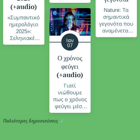
τη Gen Beta
(+audio)
Nature: Τα
σημαντικά
«Συμπαντικό
γεγονότα που
ημερολόγιο
αναμένεται
2025»:
να
Σεληνιακές
Ιαν
καθορίσουν
εκλείψεις και
07
την επιστήμη
γεωμαγνητικές
Ο χρόνος
το 2025
καταιγίδες
φεύγει
φέτος- Πότε
θα
(+audio)
περιμένουμε
Γιατί
το κάθε
νιώθουμε
φαινόμενο
πως ο χρόνος
φεύγει μέσα
από τα χέρια
μας;
Παλιότερες δημοσιεύσεις