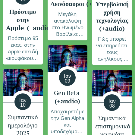
Δεινόσαυροι
(+audio)
Υπερβολική
Πρόστιμο
χρήση
Μεγάλη
στην
τεχνολογίας
ανακάλυψη
Apple
(+audio)
(+audio)
στο Ηνωμένο
Βασίλειο:
Πρόστιμο 95
Πώς μπορεί
Βρέθηκε η
εκατ. στην
να επηρεάσει
μεγαλύτερη
Apple επειδή
τους
διαδρομή με
«κρυφάκουγε»
ανηλίκους η
πατημασιές
η Siri
υπερβολική
δεινοσαύρων
χρήση της
Ιαν
τεχνολογίας;
09
Gen Beta
(+audio)
Ιαν
Ιαν
10
08
Αποχαιρετάμε
Συμπαντικό
Σημαντικά
την Gen Alpha
ημερολόγιο
επιστημονικά
και
υποδεχόμαστε
2025
γεγονότα