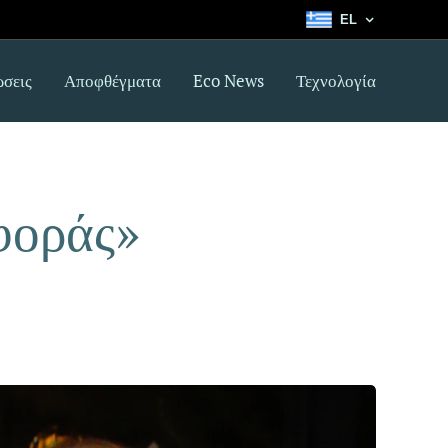
EL
σεις
Αποφθέγματα
Eco News
Τεχνολογία
φοράς»