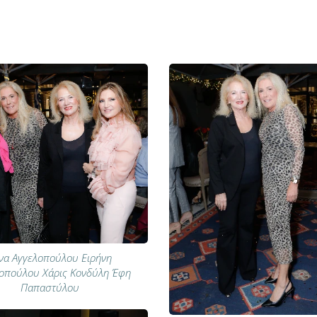
να Αγγελοπούλου Ειρήνη
οπούλου Χάρις Κονδύλη Έφη
Παπαστύλου