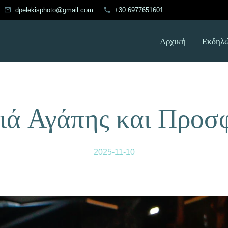
dpelekisphoto@gmail.com
+30 6977651601
Αρχική
Εκδηλώ
ιά Αγάπης και Προσ
2025-11-10