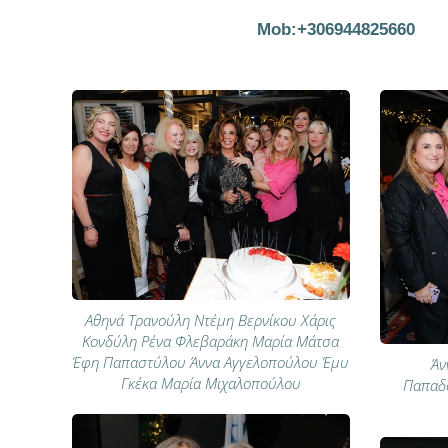
Mob:+306944825660
Αθηνά Τρανούλη Ντέμη Βερνίκου Χάρις
Κονδύλη Ρένα Φλεβαράκη Μαρία Μάτσα
Έφη Παπαστύλου Άννα Αγγελοπούλου Έμυ
Άν
Γκέκα Μαρία Μιχαλοπούλου
Παπαδ