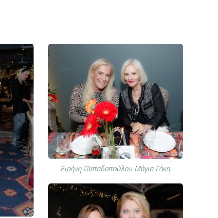
Ειρήνη Παπαδοπούλου Μάγια Γάκη