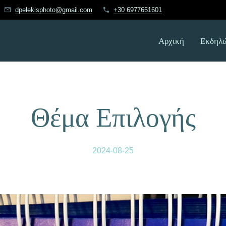
dpelekisphoto@gmail.com
+30 6977651601
Αρχική
Εκδηλώ
Θέμα Επιλογής
2024-08-25