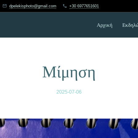
dpelekisphoto@gmail.com
+30 6977651601
Αρχική
Εκδηλώ
Μίμηση
2025-07-06