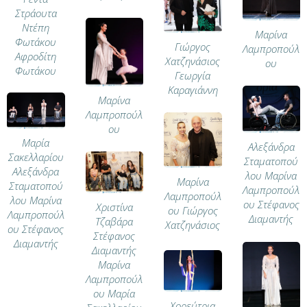
Στράουτα
Ντέπη
Μαρίνα
Φωτάκου
Γιώργος
Λαμπροπούλ
Αφροδίτη
Χατζηνάσιος
ου
Φωτάκου
Γεωργία
Καραγιάννη
Μαρίνα
Λαμπροπούλ
ου
Μαρία
Αλεξάνδρα
Σακελλαρίου
Σταματοπού
Αλεξάνδρα
λου Μαρίνα
Μαρίνα
Σταματοπού
Λαμπροπούλ
Λαμπροπούλ
λου Μαρίνα
ου Στέφανος
Χριστίνα
ου Γιώργος
Λαμπροπούλ
Διαμαντής
Τζαβάρα
Χατζηνάσιος
ου Στέφανος
Στέφανος
Διαμαντής
Διαμαντής
Μαρίνα
Λαμπροπούλ
ου Μαρία
Χορεύτρια