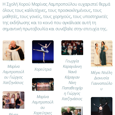
Η Σχολή Χορού Μαρίνας Λαμπροπούλου ευχαριστεί θερμά
όλους τους καλλιτέχνες, τους προσκεκλημένους, τους
μαθητές, τους γονείς, τους χορηγούς, τους υποστηρικτές
της εκδήλωσης και το κοινό που αγκάλιασε αυτή τη
σημαντική πρωτοβουλία και συνέβαλε στην επιτυχία της.
Γεωργία
Καραγιάννη
Μαρίνα
Χορεύτρια
Νανά
Λαμπροπούλ
Μέγκι Ντιέλη
Κάραγιαν
ου Γιώργος
Διονυσία
Νίκη
Χατζηνάσιος
Γιαννοπούλο
Παπαθεοχάρ
υ
η Γιώργος
Μαρίνα
Χατζηνάσιος
Λαμπροπούλ
ου
Χορεύτριες
Ρέντα