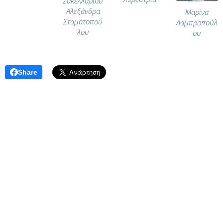
Σακελλαρίου
Αλεξάνδρα
Μαρίνα
Σταματοπού
Λαμπροπούλ
λου
ου
Share