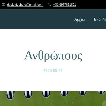
dpelekisphoto@gmail.com
+30 6977651601
Αρχική
Εκδηλώ
Ανθρώπους
2025-05-22